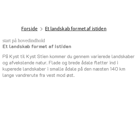
Forside
Et landskab formet af istiden
start på hovedindhold
Et landskab formet af istiden
senest opdateret 22. januar 2026
På Kyst til Kyst Stien kommer du gennem varierede landskaber
og afvekslende natur. Flade og brede ådale fletter ind i
kuperede landskaber i smalle ådale på den næsten 140 km
lange vandrerute fra vest mod øst.