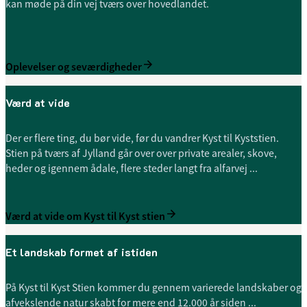
kan møde på din vej tværs over hovedlandet.
Oplevelser og seværdigheder
Værd at vide
Der er flere ting, du bør vide, før du vandrer Kyst til Kyststien.
Stien på tværs af Jylland går over over private arealer, skove,
heder og igennem ådale, flere steder langt fra alfarvej ...
Værd at vide om Kyst til Kyst stien
Et landskab formet af istiden
På Kyst til Kyst Stien kommer du gennem varierede landskaber og
afvekslende natur skabt for mere end 12.000 år siden ...