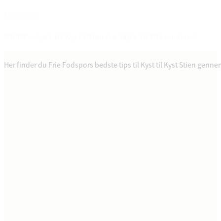
10.12.2025
GUIDE - Kyst til Kyst Stien fra Vejle til Blåvandshuk
Her finder du Frie Fodspors bedste tips til Kyst til Kyst Stien gennem 