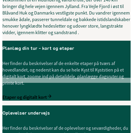
bringer dig hele vejen igennem Jylland. Fra Vejle Fjord i øst til
Blåvand Huk og Danmarks vestligste punkt. Du vandrer igennem
smukke ådale, passerer tunneldale og bakkede istidslandskaber
henover lyngklædte hedesletter og udover store, langstrakte
vidder, igennem klitter og sandstrand .
Planlæg din tur - kort og etaper
Her finder du beskrivelser af de enkelte etaper på tværs af
hovedlandet, og nederst kan du se hele Kyst til Kyststien på et
digitalt kort, zoome ind på detaildele, planlægge dagsruter og
printe kort.
Etaper og digitalt kort
Oplevelser undervejs
Her finder du beskrivelser af de oplevelser og seværdigheder, du