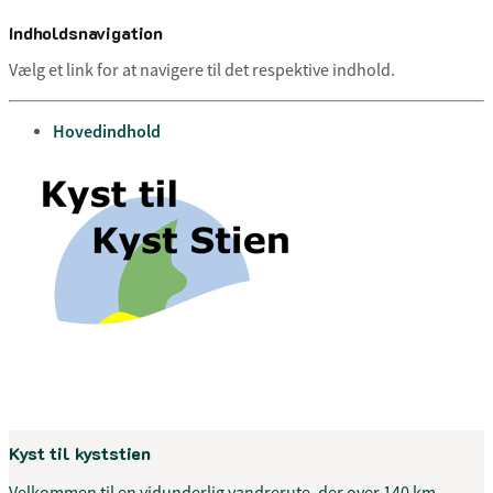
Indholdsnavigation
Vælg et link for at navigere til det respektive indhold.
gå til
Hovedindhold
Menu
Kyst til kyststien
Velkommen til en vidunderlig vandrerute, der over 140 km